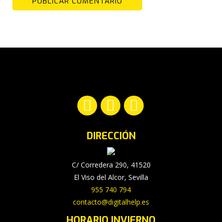
PUBLICAR COMENTARIO
Encuéntranos en:
Facebook
YouTube
Instagram
page
page
page
DIRECCIÓN
opens
opens
opens
in
in
in
new
new
new
C/ Corredera 290, 41520
window
window
window
El Viso del Alcor, Sevilla
955 740 794
contacto@digitalhelp.es
HORARIO INVIERNO