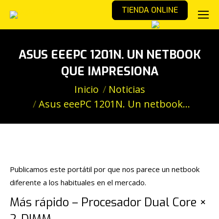
TIENDA ONLINE
ASUS EEEPC 1201N. UN NETBOOK
QUE IMPRESIONA
Estás aquí:
Inicio
Noticias
Asus eeePC 1201N. Un netbook…
Publicamos este portátil por que nos parece un netbook
diferente a los habituales en el mercado.
Más rápido – Procesador Dual Core ×