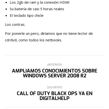
Los 2gb de ram y la conexión HDMI
Su batería de casi 5 horas reales
El teclado tipo chicle
Los contras.
Por ponerle un pero, diríamos que no tiene lector de
cd/dvd, como todos los netbooks.
NAVEGACIÓN
ANTERIOR
ENTRE
AMPLIAMOS CONOCIMIENTOS SOBRE
Publicación
WINDOWS SERVER 2008 R2
PUBLICACIONES
anterior:
SIGUIENTE
CALL OF DUTY BLACK OPS YA EN
Publicación
DIGITALHELP
siguiente: