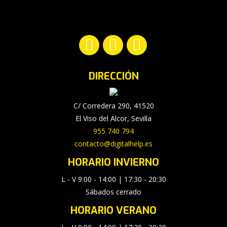
Encuéntranos en:
Facebook
YouTube
Instagram
page
page
page
DIRECCIÓN
opens
opens
opens
in
in
in
new
new
new
C/ Corredera 290, 41520
window
window
window
El Viso del Alcor, Sevilla
955 740 794
contacto@digitalhelp.es
HORARIO INVIERNO
L - V 9:00 - 14:00 | 17:30 - 20:30
Sábados cerrado
HORARIO VERANO