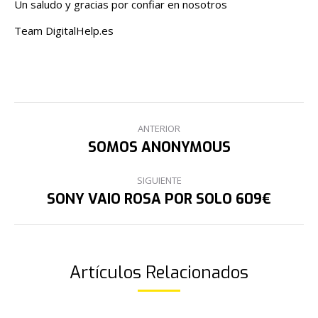
Un saludo y gracias por confiar en nosotros
Team DigitalHelp.es
NAVEGACIÓN
ANTERIOR
ENTRE
SOMOS ANONYMOUS
Publicación
anterior:
PUBLICACIONES
SIGUIENTE
SONY VAIO ROSA POR SOLO 609€
Publicación
siguiente:
Artículos Relacionados