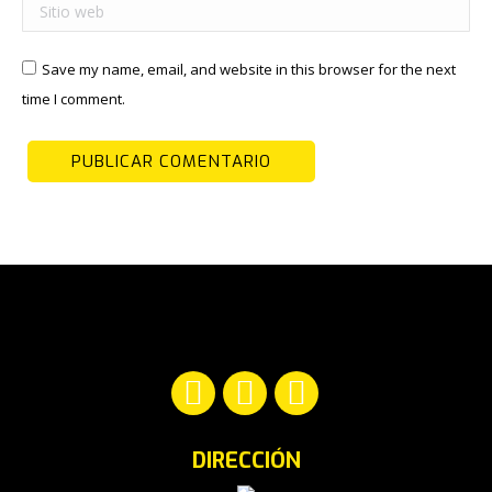
Sitio web
Save my name, email, and website in this browser for the next
time I comment.
PUBLICAR COMENTARIO
Encuéntranos en:
Facebook
YouTube
Instagram
page
page
page
DIRECCIÓN
opens
opens
opens
in
in
in