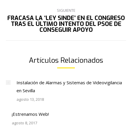
anterior:
PUBLICACIONES
SIGUIENTE
FRACASA LA ‘LEY SINDE’ EN EL CONGRESO
TRAS EL ÚLTIMO INTENTO DEL PSOE DE
Publicación
CONSEGUIR APOYO
siguiente:
Artículos Relacionados
Instalación de Alarmas y Sistemas de Videovigilancia
en Sevilla
agosto 13, 2018
¡Estrenamos Web!
agosto 8, 2017