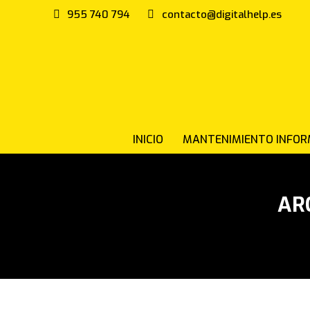
955 740 794
contacto@digitalhelp.es
INICIO
MANTENIMIENTO INFOR
AR