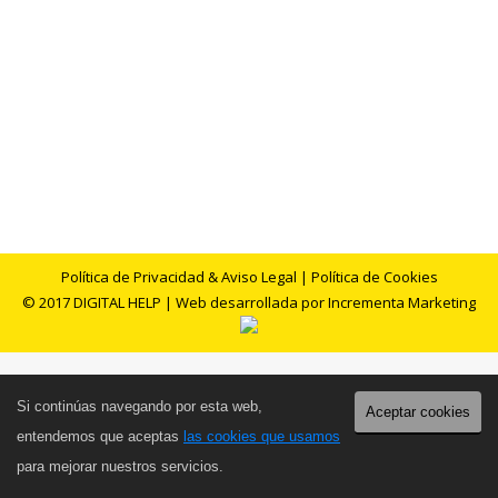
diferentes opciones, pero una de ellas puede ser
un extensor de la cobertura inalámbrica. El
nuevo TP-Link TL-WA850RE se encarga de eso.
Este gadget se conecta directamente al enchufe,
funciona con WiFi n y para ponerlo en marcha solo…
Política de Privacidad & Aviso Legal
|
Política de Cookies
© 2017 DIGITAL HELP | Web desarrollada por
Incrementa Marketing
Si continúas navegando por esta web,
Aceptar cookies
entendemos que aceptas
las cookies que usamos
para mejorar nuestros servicios.