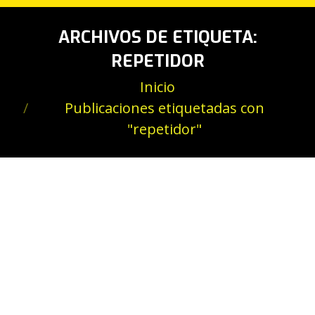
ARCHIVOS DE ETIQUETA:
REPETIDOR
Estás aquí:
Inicio
Publicaciones etiquetadas con
"repetidor"
EL TP-LINK TL-WA850RE RELLENA
LOS HUECOS SIN WIFI DE TU CASA
Noticias
Por
Digital Help
noviembre 22, 2012
Que no haya un rincón de casa sin cobertura Wifi es
un sueño de todo gadgetoadicto tiene. Hay