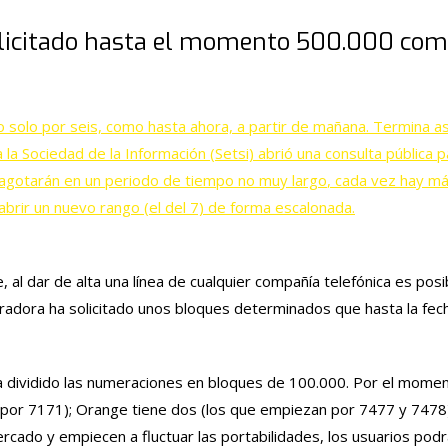
olicitado hasta el momento 500.000 com
solo por seis, como hasta ahora, a partir de mañana. Termina así
la Sociedad de la Información (Setsi) abrió una consulta pública p
agotarán en un periodo de tiempo no muy largo
, cada vez hay m
abrir un nuevo rango (el del 7) de forma escalonada.
 al dar de alta una línea de cualquier compañía telefónica es pos
eradora ha solicitado unos bloques determinados que hasta la f
 dividido las numeraciones en bloques de 100.000. Por el momen
por 7171); Orange tiene dos (los que empiezan por 7477 y 7478)
rcado y empiecen a fluctuar las portabilidades, los usuarios p