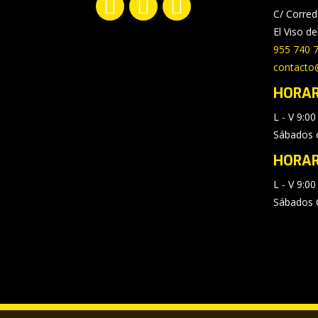
C/ Corred
Facebook
YouTube
Instagram
El Viso del
page
page
page
955 740 
opens
opens
opens
contacto@
in
in
in
new
new
new
HORAR
window
window
window
L - V 9:00
Sábados 
HORAR
L - V 9:00
Sábados 