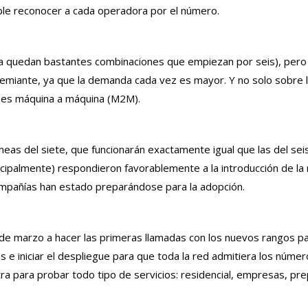
ble reconocer a cada operadora por el número.
vía quedan bastantes combinaciones que empiezan por seis), pero
miante, ya que la demanda cada vez es mayor. Y no solo sobre la
ones máquina a máquina (M2M).
íneas del siete, que funcionarán exactamente igual que las del sei
ncipalmente) respondieron favorablemente a la introducción de l
ompañías han estado preparándose para la adopción.
e marzo a hacer las primeras llamadas con los nuevos rangos par
 e iniciar el despliegue para que toda la red admitiera los núme
 para probar todo tipo de servicios: residencial, empresas, pre