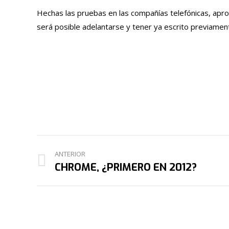
Hechas las pruebas en las compañías telefónicas, aprob
será posible adelantarse y tener ya escrito previament
NAVEGACIÓN
ANTERIOR
ENTRE
CHROME, ¿PRIMERO EN 2012?
Publicación
anterior:
PUBLICACIONES