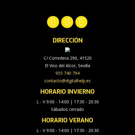
Encuéntranos en:
Facebook
YouTube
Instagram
page
page
page
DIRECCIÓN
opens
opens
opens
in
in
in
new
new
new
C/ Corredera 290, 41520
window
window
window
El Viso del Alcor, Sevilla
955 740 794
contacto@digitalhelp.es
HORARIO INVIERNO
L - V 9:00 - 14:00 | 17:30 - 20:30
Sábados cerrado
HORARIO VERANO
L - V 9:00 - 14:00 | 17:30 - 20:30